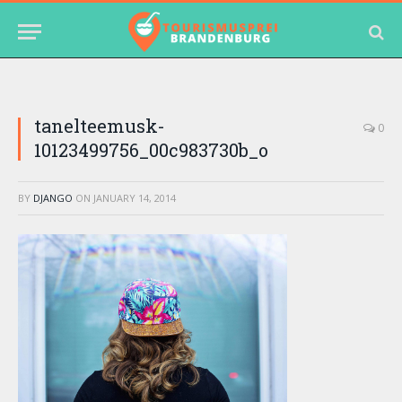
tanelteemusk-
0
10123499756_00c983730b_o
BY
DJANGO
ON
JANUARY 14, 2014