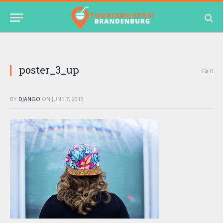
poster_3_up
0
BY
DJANGO
ON
JUNE 7, 2013