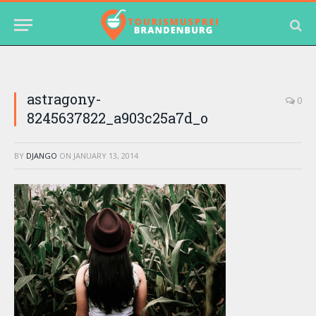
astragony-
0
8245637822_a903c25a7d_o
BY
DJANGO
ON
JANUARY 13, 2014