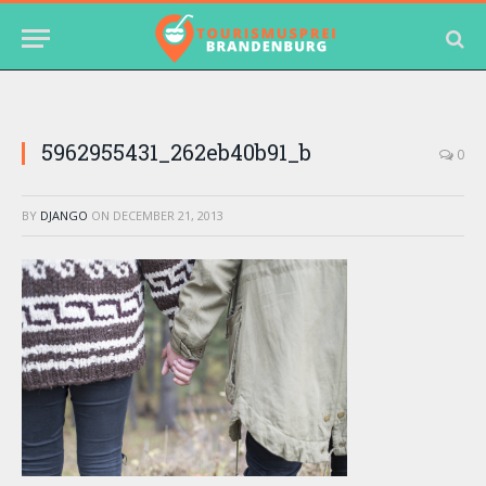
5962955431_262eb40b91_b
0
BY
DJANGO
ON
DECEMBER 21, 2013