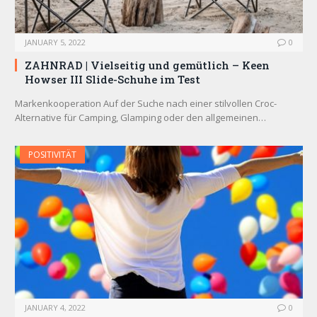
JANUARY 5, 2022
0
ZAHNRAD ​​| Vielseitig und gemütlich – Keen
Howser III Slide-Schuhe im Test
Markenkooperation Auf der Suche nach einer stilvollen Croc-
Alternative für Camping, Glamping oder den allgemeinen…
POSITIVITÄT
JANUARY 4, 2022
0