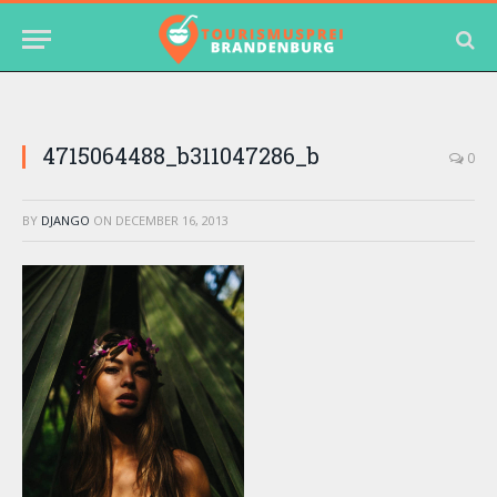
4715064488_b311047286_b
0
BY
DJANGO
ON
DECEMBER 16, 2013