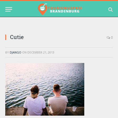
Cutie
0
BY
DJANGO
ON
DECEMBER 21, 2013