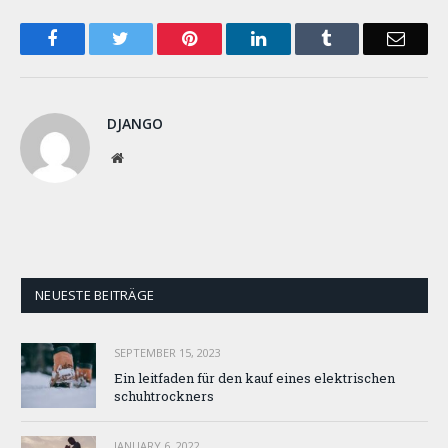
Facebook
Twitter
Pinterest
LinkedIn
Tumblr
Email
DJANGO
Website
NEUESTE BEITRÄGE
SEPTEMBER 15, 2023
Ein leitfaden für den kauf eines elektrischen
schuhtrockners
JANUARY 6, 2022