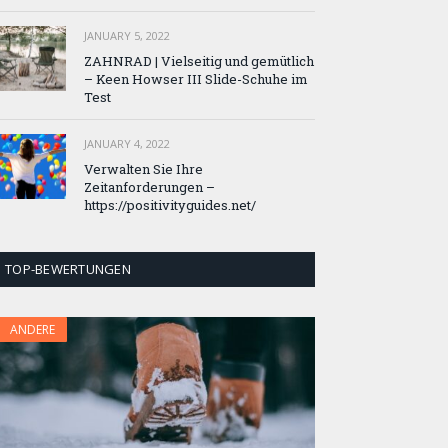
JANUARY 5, 2022
ZAHNRAD ​​| Vielseitig und gemütlich
– Keen Howser III Slide-Schuhe im
Test
JANUARY 4, 2022
Verwalten Sie Ihre
Zeitanforderungen –
https://positivityguides.net/
TOP-BEWERTUNGEN
ANDERE