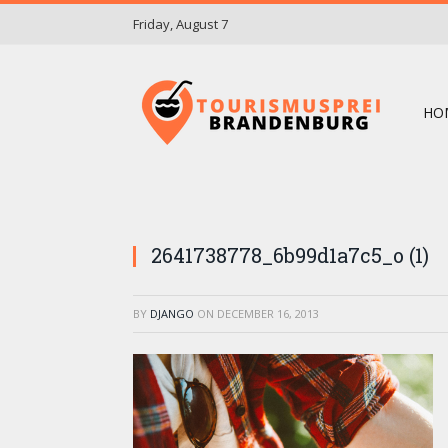
Friday, August 7
HO
2641738778_6b99d1a7c5_o (1)
BY
DJANGO
ON
DECEMBER 16, 2013