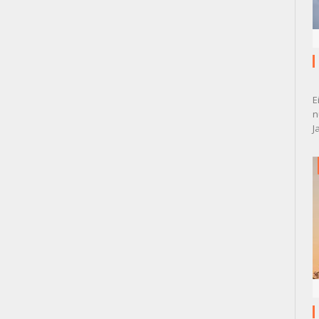
E
n
J