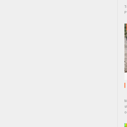
T
P
M
s
o