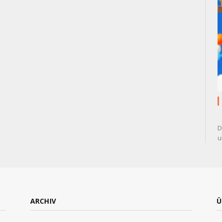
D
u
ARCHIV
Ü