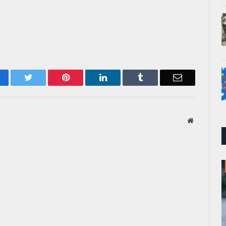
acebook
Twitter
Pinterest
LinkedIn
Tumblr
Email
Website