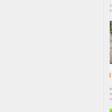
T
P
M
s
o