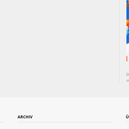
D
u
ARCHIV
Ü