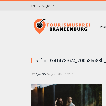
Friday, August 7
HO
stf-o-9741473342_700a36c88b
BY
DJANGO
ON
JANUARY 14, 2014