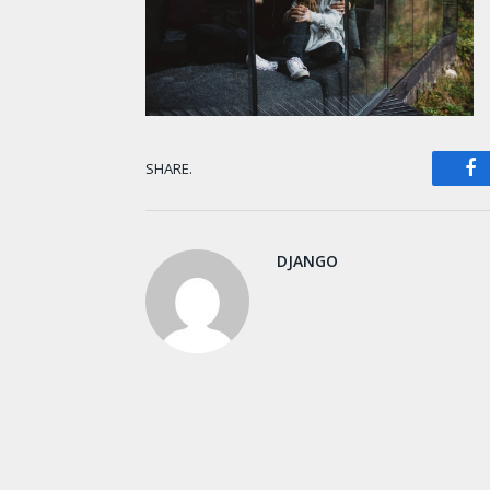
F
SHARE.
DJANGO