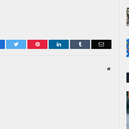
acebook
Twitter
Pinterest
LinkedIn
Tumblr
Email
Website