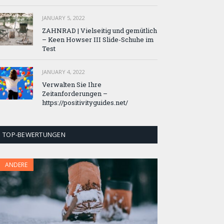
JANUARY 5, 2022
ZAHNRAD ​​| Vielseitig und gemütlich
– Keen Howser III Slide-Schuhe im
Test
JANUARY 4, 2022
Verwalten Sie Ihre
Zeitanforderungen –
https://positivityguides.net/
TOP-BEWERTUNGEN
ANDERE