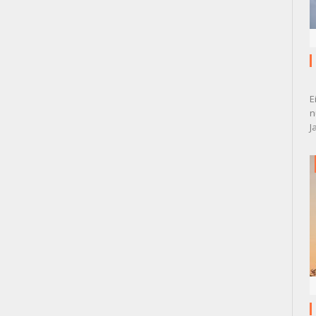
E
n
J