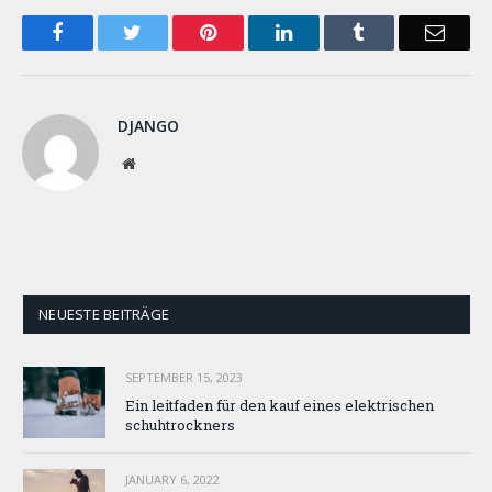
Facebook
Twitter
Pinterest
LinkedIn
Tumblr
Email
DJANGO
Website
NEUESTE BEITRÄGE
SEPTEMBER 15, 2023
Ein leitfaden für den kauf eines elektrischen
schuhtrockners
JANUARY 6, 2022