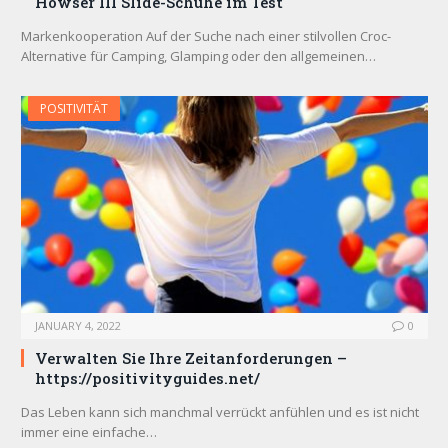
Howser III Slide-Schuhe im Test
Markenkooperation Auf der Suche nach einer stilvollen Croc-
Alternative für Camping, Glamping oder den allgemeinen…
POSITIVITÄT
JANUARY 4, 2022
0
Verwalten Sie Ihre Zeitanforderungen –
https://positivityguides.net/
Das Leben kann sich manchmal verrückt anfühlen und es ist nicht
immer eine einfache…