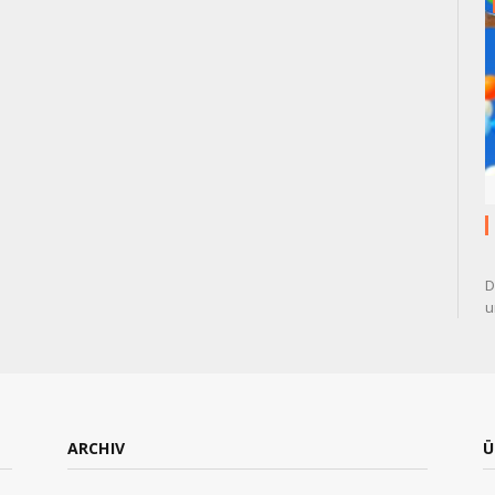
D
u
ARCHIV
Ü