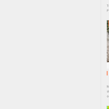
T
P
M
s
o