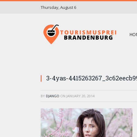
Thursday, August 6
HO
3-4yas-4415263267_3c62eecb9
BY
DJANGO
ON
JANUARY 20, 2014