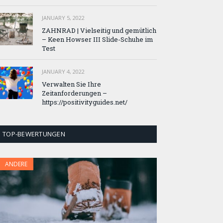
JANUARY 5, 2022
ZAHNRAD ​​| Vielseitig und gemütlich
– Keen Howser III Slide-Schuhe im
Test
JANUARY 4, 2022
Verwalten Sie Ihre
Zeitanforderungen –
https://positivityguides.net/
TOP-BEWERTUNGEN
ANDERE