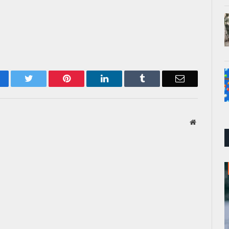
acebook
Twitter
Pinterest
LinkedIn
Tumblr
Email
Website