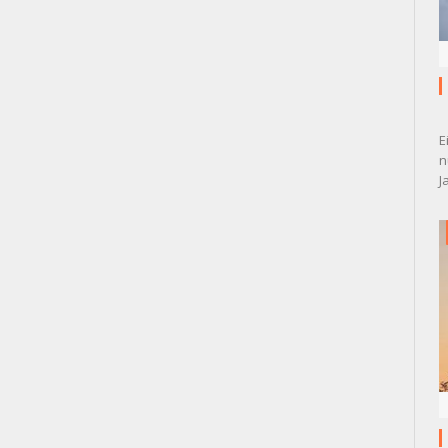
E
n
J